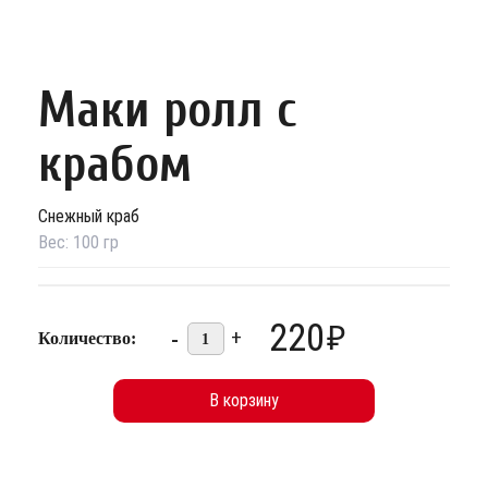
Маки ролл с
крабом
Снежный краб
Вес:
100
гр
220
₽
-
+
Количество:
1
В корзину