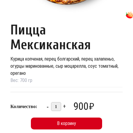
Пицца
Мексиканская
Курица копченая, перец болгарский, перец халапеньо,
огурцы маринованные, сыр моцарелла, соус томатный,
орегано
Вес:
700
гр
900
₽
-
+
Количество:
1
В корзину