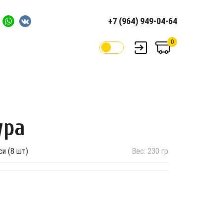
+7 (964) 949-04-64
0
ура
си (8 шт)
Вес:
230
гр